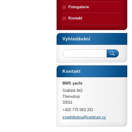
Fotogalerie
Kontakt
Vyhledávání
Kontakt
BWS yacht
Sídliště 841
Třemošná
33011
+420 775 063 331
zvedniko
tvu@cent
rum.cz