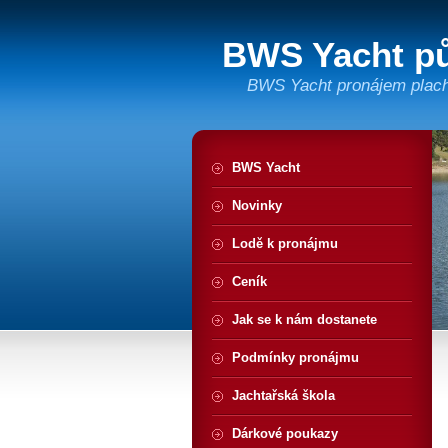
BWS Yacht pů
BWS Yacht pronájem plache
BWS Yacht
Novinky
Lodě k pronájmu
Ceník
Jak se k nám dostanete
Podmínky pronájmu
Jachtařská škola
Dárkové poukazy