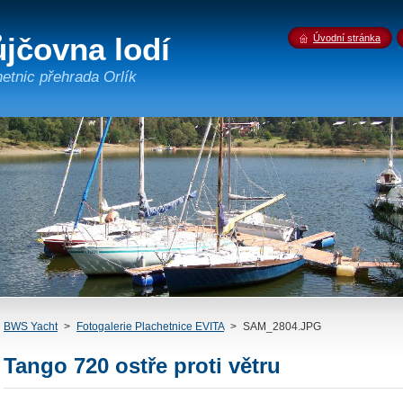
jčovna lodí
Úvodní stránka
tnic přehrada Orlík
BWS Yacht
>
Fotogalerie Plachetnice EVITA
>
SAM_2804.JPG
Tango 720 ostře proti větru