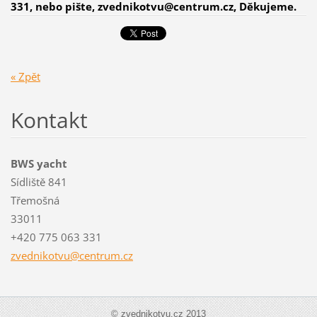
331, nebo pište, zvednikotvu@centrum.cz, Děkujeme.
« Zpět
Kontakt
BWS yacht
Sídliště 841
Třemošná
33011
+420 775 063 331
zvedniko
tvu@cent
rum.cz
© zvednikotvu.cz 2013