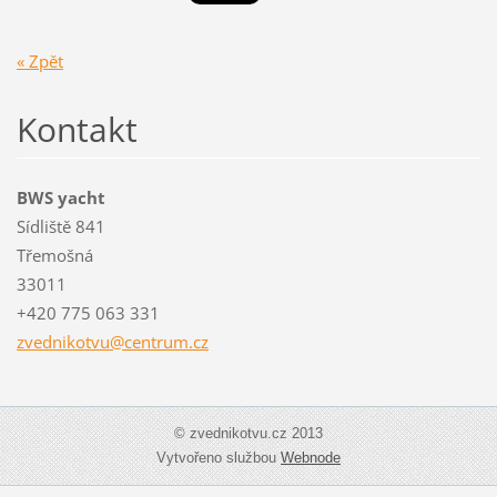
« Zpět
Kontakt
BWS yacht
Sídliště 841
Třemošná
33011
+420 775 063 331
zvedniko
tvu@cent
rum.cz
© zvednikotvu.cz 2013
Vytvořeno službou
Webnode