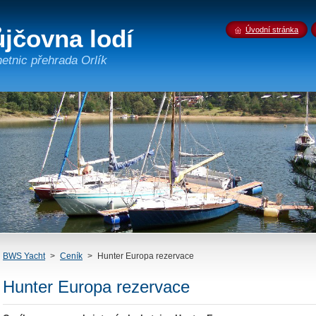
jčovna lodí
Úvodní stránka
tnic přehrada Orlík
BWS Yacht
>
Ceník
>
Hunter Europa rezervace
Hunter Europa rezervace