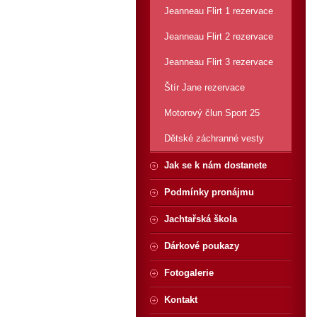
Jeanneau Flirt 1 rezervace
Jeanneau Flirt 2 rezervace
Jeanneau Flirt 3 rezervace
Štír Jane rezervace
Motorový člun Sport 25
Dětské záchranné vesty
Jak se k nám dostanete
Podmínky pronájmu
Jachtařská škola
Dárkové poukazy
Fotogalerie
Kontakt