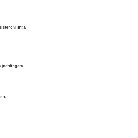
sistenční linka
s jachtingem
akru