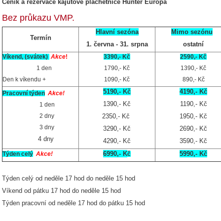
Ceník a rezervace kajutové plachetnice Hunter Europa
Bez průkazu VMP.
Hlavní sezóna
Mimo sezónu
Termín
1. června - 31. srpna
ostatní
Víkend, (svátek)
Akce
!
3390,- Kč
2590,- Kč
1 den
1790,- Kč
1390,- Kč
Den k víkendu +
1090,- Kč
890,- Kč
5190,- Kč
4190,- Kč
Pracovní t
ýden
Akce!
1390,- Kč
1190,- Kč
1 den
2350,- Kč
1950,- Kč
2 dny
3 dny
3290,- Kč
2690,- Kč
4 dny
4290,- Kč
3590,- Kč
6990,- K
5990,- Kč
Týden celý
Akce!
č
Týden celý od neděle 17 hod do neděle 15 hod
Víkend od pátku 17 hod do neděle 15 hod
Týden pracovní od neděle 17 hod do pátku 15 hod