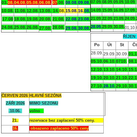
07.09.
08.09.
09.09.
10.09.
03.
08.
04.08.
05.08.
06.08.
07
.08.
08.08.
09.08
.
14.09.
15.09.
16.09.
17.09.
10.08.
11.08.
12.08.
13.08.
14.
08.
15.08.
16.
08.
21.09.
22.09.
23.09.
24.09.
17.08
18.08.
19.08.
20.08.
21.
08.
22.08.
23.
08.
28.09.
29.09.
30.09.
24.08.
25.08.
26.08.
28.
08.
01,10.
27.08.
29.08.
30.08.
ŘÍJEN 
Po
Út
St
Čt
28.09.
29.09.
30.09.
01,1
05.10.
06.10.
0710.
08.1
12.10.
13.10.
14.10.
15.1
19.10.
20.10.
21.10.
22.1
27.10.
28.10.
29.10.
30.1
ČERVEN 2026
HLAVNÍ
SEZÓ
NA
ZÁŘI 2026
MIMO SEZONU
.10.06.
volno
1
2
rezervace bez zaplacení 50% ceny.
.
16.
obsazeno zaplaceno 50% ceny