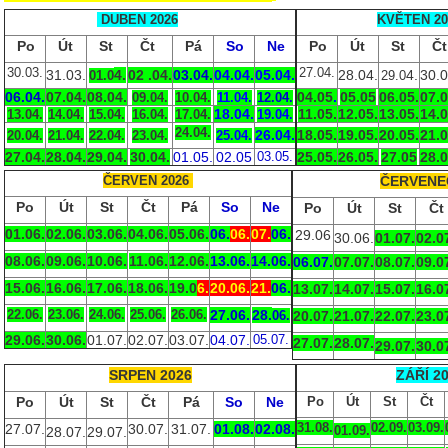
DUBEN 2026
KVĚTEN 20
Po
Út
St
Čt
Pá
So
Ne
Po
Út
St
Čt
30.03.
27.04.
31.03.
4.
02
.04.
03.04.
04.04.
05.04.
28.04.
4.
30.0
01.0
29.0
06.04.
07.04.
08.04.
04.05
.
05.05
06.05.
07.
09.04
.
10.04.
11.04.
12.04.
18.04.
11.05.
12.05.
13.05.
14.0
13.04.
14.04.
15.04.
16.04.
17.04.
19.04.
24.04.
26.04.
18.05.
19.05.
20.05.
21.0
20.04.
21.04.
22.04.
23.04.
25.04.
27.04.
28.04.
29.04.
30.04.
01.05.
02.05
03.05.
25.05.
26.05.
27.05
28.0
ČERVEN 2026
ČERVENE
Po
Út
St
Čt
Pá
So
Ne
Po
Út
St
Čt
01.
06.
02.06.
03.06.
04.06.
05.06.
06.
06.
07.
06.
29.06
30.06.
01.07.
02.0
08.06.
09.06.
10.06.
11.06.
12.06.
13
.06.
14.
06.
06
.07.
07.07.
08.07.
09.0
15.06.
16.06.
17.06.
18.06.
19.
0
6.
20.06.
21.
06.
13.
07.
14.07.
15.07.
16.0
22.06.
23.06.
24.06.
25.06.
26.
06.
27.06.
28.
06.
20.07.
21.07.
22.07.
23.0
29.06.
30.06.
01.07.
02.07.
03.07.
04.07.
05.07.
27.07.
28.07.
29.
07.
30.0
SRPEN 2026
ZÁŘÍ 2
Po
Út
St
Čt
Pá
So
Ne
Po
Út
St
Čt
31.08.
02.09.
03.09.
27.07.
30.07.
31.07.
01.08.
02.08.
01.09.
28.07.
29.07.