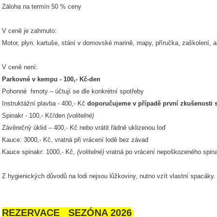
Záloha na termín 50 % ceny
V ceně je zahrnuto:
Motor, plyn. kartuše, stání v domovské marině, mapy, příručka, zaškolení, a
V ceně není:
Parkovné v kempu - 100,- Kč-den
Pohonné hmoty – účtují se dle konkrétní spotřeby
Instruktážní plavba - 400,- Kč
doporučujeme v případě první zkušenosti 
Spinakr - 100,- Kč/den
(volitelné)
Závěrečný úklid – 400,- Kč nebo vrátit řádně uklizenou loď
Kauce: 3000,- Kč, vratná při vrácení lodě bez závad
Kauce spinakr: 1000,- Kč,
(volitelné)
vratná po vrácení nepoškozeného spin
Z hygienických důvodů na lodi nejsou lůžkoviny, nutno vzít vlastní spacáky.
REZERVACE SEZÓNA 2026