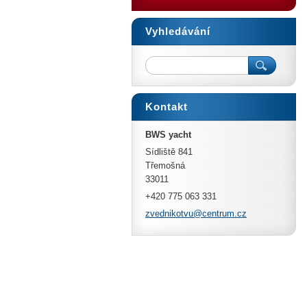
Vyhledávání
Kontakt
BWS yacht
Sídliště 841
Třemošná
33011
+420 775 063 331
zvedniko
tvu@cent
rum.cz