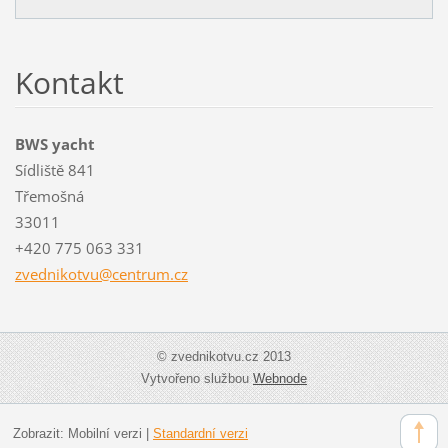
Kontakt
BWS yacht
Sídliště 841
Třemošná
33011
+420 775 063 331
zvedniko
tvu@cent
rum.cz
© zvednikotvu.cz 2013
Vytvořeno službou
Webnode
Zobrazit:
Mobilní verzi
|
Standardní verzi