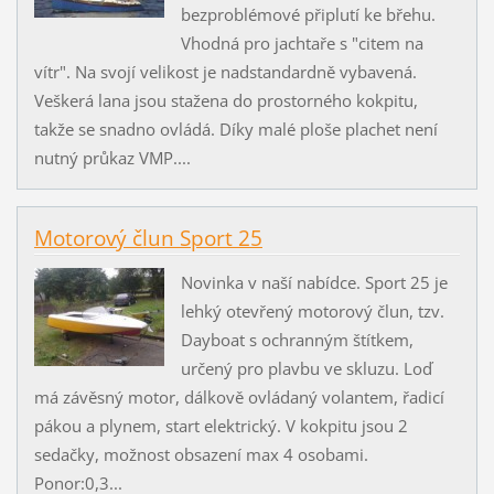
bezproblémové připlutí ke břehu.
Vhodná pro jachtaře s "citem na
vítr". Na svojí velikost je nadstandardně vybavená.
Veškerá lana jsou stažena do prostorného kokpitu,
takže se snadno ovládá. Díky malé ploše plachet není
nutný průkaz VMP....
Motorový člun Sport 25
Novinka v naší nabídce. Sport 25 je
lehký otevřený motorový člun, tzv.
Dayboat s ochranným štítkem,
určený pro plavbu ve skluzu. Loď
má závěsný motor, dálkově ovládaný volantem, řadicí
pákou a plynem, start elektrický. V kokpitu jsou 2
sedačky, možnost obsazení max 4 osobami.
Ponor:0,3...