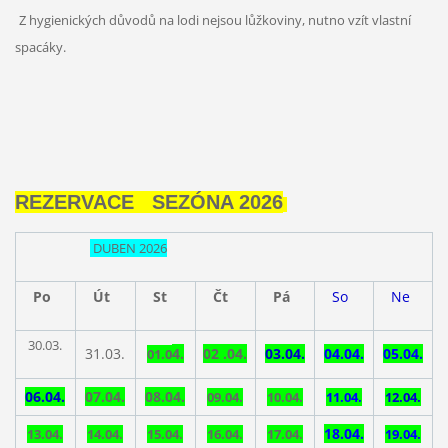
Z hygienických důvodů na lodi
nejsou lůžkoviny, nutno vzít vlastní
spacáky.
REZERVACE SEZÓNA 2026
DUBEN 2026
Po
Út
St
Čt
Pá
So
Ne
30.03.
31.03.
4.
02
.04.
03.04.
04.04.
05.04.
01.0
06.04.
07.04.
08.04.
09.04
.
10.04.
11.04.
12.04.
18.04.
13.04.
14.04.
15.04.
16.04.
17.04.
19.04.