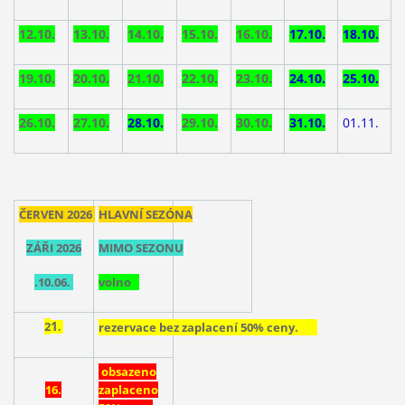
12.10.
13.10.
14.10.
15.10.
16.10.
17.10.
18.10.
19.10.
20.10.
21.10.
22.10.
23.10.
24.10.
25.10.
26.10.
27.10.
28.10.
29.10.
30.10.
31.10.
01.11.
ČERVEN 2026
HLAVNÍ
SEZÓ
NA
ZÁŘI 2026
MIMO SEZONU
.10.06.
volno
1
2
rezervace bez zaplacení 50% ceny.
.
obsazeno
16.
zaplaceno