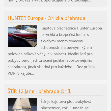
nutný průkaz VMP. Doporučujeme pro začínající...
HUNTER Europa - Orlická přehrada
Kajutová plachetnice Hunter Europa
je rychlá a bezpečná loď se s
skvělými manévrovacími
schopnostmi a pevným kýlem -
polovina celkové váhy je v balastu. Ideální loď pro
pobyt v páru. Jachtu ocení jachtaři sportovnějšího
charakteru, jinak vhodná pro každého - Bez průkazu
VMP. V kajutě...
ŠTÍR 12 Jane - přehrada Orlík
Štír je kajutová ploutvokýlová
plachetnice, což jí umožňuje