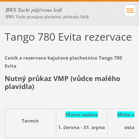
BWS Yacht půjčovna lodí
BWS Yacht pronájem plachetnic přehrada Orlík
Tango 780 Evita rezervace
Ceník a rezervace kajutové plachetnice Tango 780
Evita
Nutný průkaz VMP (vůdce malého
plavidla)
Hlavní sezóna
Mimo se
Termín
1. června - 31. srpna
ostatn