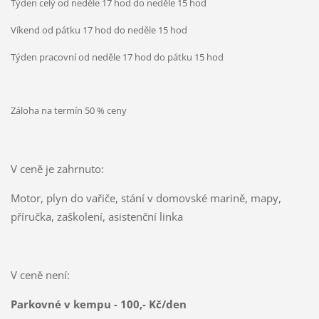
Týden celý od neděle 17 hod do neděle 15 hod
Víkend od pátku 17 hod do neděle 15 hod
Týden pracovní od neděle 17 hod do pátku 15 hod
Záloha na termín 50 % ceny
V ceně je zahrnuto:
Motor, plyn do vařiče, stání v domovské marině, mapy,
příručka, zaškolení, asistenční linka
V ceně není:
Parkovné v kempu - 100,- Kč/den