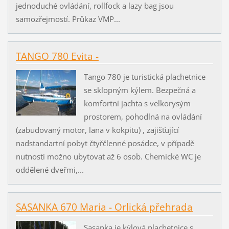
jednoduché ovládání, rollfock a lazy bag jsou
samozřejmostí. Průkaz VMP...
TANGO 780 Evita -
Tango 780 je turistická plachetnice
se sklopným kýlem. Bezpečná a
komfortní jachta s velkorysým
prostorem, pohodlná na ovládání
(zabudovaný motor, lana v kokpitu) , zajišťující
nadstandartní pobyt čtyřčlenné posádce, v případě
nutnosti možno ubytovat až 6 osob. Chemické WC je
oddělené dveřmi,...
SASANKA 670 Maria - Orlická přehrada
Sasanka je kýlová plachetnice s