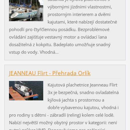
výbornými jízdními vlastnostmi,
prostorným interierem a dvěmi
kajutami, které nabízejí dostatečné
pohodlí pro čtyřčlennou posádku. Bezproblémové
ovládání zajišťuje vestavný motor a ovládací lana
dosažitelná z kokpitu. Badeplato umožňuje snadný
vstup do vody. Vhodná...
JEANNEAU Flirt - Přehrada Orlík
Kajutová plachetnice Jeanneau Flirt
3x je bezpečná, snadno ovladatelná
kýlová jachta s prostornou a
dobře vybavenou kajutou, vhodná i
pro rodiny s dětmi - zábradlí (reling) kolem celé lodě.
Nabízí největší možný obytný prostor v kategorii: není