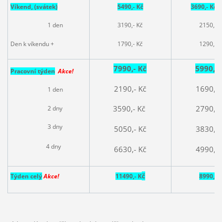
Víkend, (svátek)
5490,- Kč
3690,- Kč
A
1 den
3190,- Kč
2150,- K
Den k víkendu +
1790,- Kč
1290,- K
7990,- Kč
5990,- 
Pracovní t
ýden
Akce!
2190,- Kč
1690,- 
1 den
3590,- Kč
2790,- 
2 dny
3 dny
5050,- Kč
3830,- 
4 dny
6630,- Kč
4990,- 
č
Týden celý
Akce!
11490,- K
8990,- 